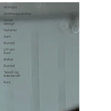
All Posts
Strikkeoppskrifter
Norsk
design
Nyheter
Søm
Bunad
Litt om
livet
Bøker
Bunad
Tekstil og
bærekraft
kurs