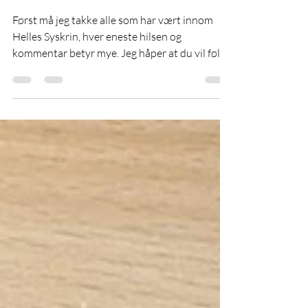
22. des. 2025
4 min lesing
Julehilsen
Først må jeg takke alle som har vært innom
Helles Syskrin, hver eneste hilsen og
kommentar betyr mye. Jeg håper at du vil følge
med videre. Tradisjonen tro har jeg brukt tid på
å reflektere både over det siste året, men også
over alt som ble - eller det som ikke ble.