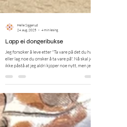
Helle Siggerud
24. aug. 2025
4 min lesing
Lapp ei dongeribukse
Jeg forsøker å leve etter "Ta vare på det du har,
eller lag noe du ønsker å ta vare på". Nå skal jeg
ikke påstå at jeg aldri kjøper noe nytt, men jeg
velger ofte klær i god kvalitet og fasong som
jeg vet at jeg kommer til å bruke i mange år.
Klær jeg kommer til å ønske å ta vare på. En av
utfordringene med klær i dag er at de er så
rimelige at det i mange tilfeller ikke lønner seg