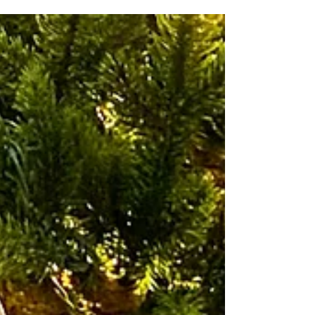
glor ned i hver sin mobil fremfor å prate med
hverandre. Lærere melder om elever med
dårligere evne til å fokusere, og mange
opplever å bli stresset av å følge med på alt
som skjer - for det skjer jo noe hele tiden!