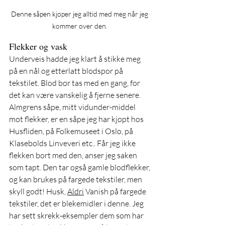
Denne såpen kjøper jeg alltid med meg når jeg 
kommer over den. 
Flekker og vask
Underveis hadde jeg klart å stikke meg 
på en nål og etterlatt blodspor på 
tekstilet. Blod bør tas med en gang, for 
det kan være vanskelig å fjerne senere. 
Almgrens såpe, mitt vidunder-middel 
mot flekker, er en såpe jeg har kjøpt hos  
Husfliden, på Folkemuseet i Oslo, på 
Klasebolds Linveveri etc.. Får jeg ikke 
flekken bort med den, anser jeg saken 
som tapt. Den tar også gamle blodflekker, 
og kan brukes på fargede tekstiler, men 
skyll godt! Husk, 
Aldri
 Vanish på fargede 
tekstiler, det er blekemidler i denne. Jeg 
har sett skrekk-eksempler dem som har 