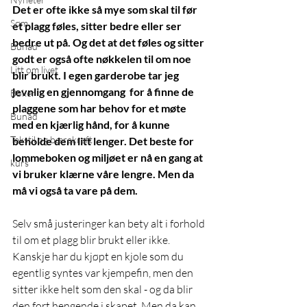
Det er ofte ikke så mye som skal til før 
Søm
et plagg føles, sitter bedre eller ser 
bedre ut på. Og det at det føles og sitter 
Bunad
godt er også ofte nøkkelen til om noe 
Litt om livet
blir brukt. I egen garderobe tar jeg 
jevnlig en gjennomgang  for å finne de 
Bøker
plaggene som har behov for et møte 
Bunad
med en kjærlig hånd, for å kunne 
Tekstil og bærekraft
beholde dem litt lenger. Det beste for 
lommeboken og miljøet er nå en gang at 
kurs
vi bruker klærne våre lengre. Men da 
må vi også ta vare på dem. 
Selv små justeringer kan bety alt i forhold 
til om et plagg blir brukt eller ikke. 
Kanskje har du kjøpt en kjole som du 
egentlig syntes var kjempefin, men den 
sitter ikke helt som den skal - og da blir 
den fort hengende i skapet. Men da kan 