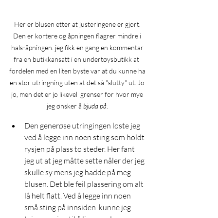
Her er blusen etter at justeringene er gjort. 
Den er kortere og åpningen flagrer mindre i 
hals-åpningen. jeg fikk en gang en kommentar 
fra en butikkansatt i en undertøysbutikk at  
fordelen med en liten byste var at du kunne ha 
en stor utringning uten at det så "slutty" ut. Jo 
jo, men det er jo likevel  grenser for hvor mye 
jeg ønsker å 
bjuda på
. 
Den generøse utringingen løste jeg 
ved å legge inn noen sting som holdt 
rysjen på plass to steder. Her fant 
jeg ut at jeg måtte sette nåler der jeg 
skulle sy mens jeg hadde på meg 
blusen. Det ble feil plassering om alt 
lå helt flatt. Ved å legge inn noen 
små sting på innsiden  kunne jeg 