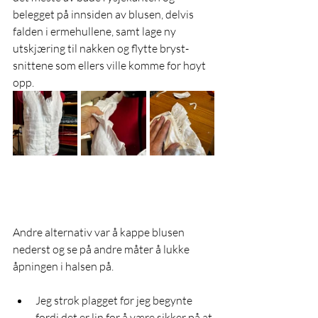
belegget på innsiden av blusen, delvis 
falden i ermehullene, samt lage ny 
utskjæring til nakken og flytte bryst-
snittene som ellers ville komme for høyt 
opp. 
Andre alternativ var å kappe blusen 
nederst og se på andre måter å lukke 
åpningen i halsen på.  
Jeg strøk plagget før jeg begynte 
fordi det er lin for å være sikker på at 