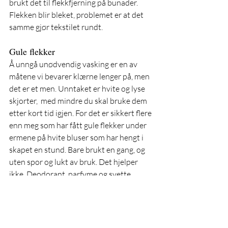
brukt det til flekkfjerning på bunader. 
Flekken blir bleket, problemet er at det 
samme gjør tekstilet rundt. 
Gule flekker
Å unngå unødvendig vasking er en av 
måtene vi bevarer klærne lenger på, men 
det er et men. Unntaket er hvite og lyse 
skjorter,  med mindre du skal bruke dem 
etter kort tid igjen. For det er sikkert flere 
enn meg som har fått gule flekker under 
ermene på hvite bluser som har hengt i 
skapet en stund. Bare brukt en gang, og 
uten spor og lukt av bruk. Det hjelper 
ikke. Deodorant, parfyme og svette 
setter flekker når det får tid til å "modne". 
Og de flekkene er vanskelige å bli kvitt 
når de først har fått satt seg. Så om du 
lurer på hvorfor du alltid må vaske 