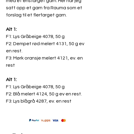
med et ensfarget garn. Her har jeg
satt opp et garn fra Rauma som et
forslag til et flerfarget garn.
Alt 1:
F1: Lys Gråbeige 4078, 50 g
F2: Dempet rød melert 4131, 50 g ev
en rest.
F3: Mørk oransje melert 4121, ev. en
rest
Alt 1:
F1: Lys Gråbeige 4078, 50 g
F2: Blå melert 4124, 50 g ev en rest.
F3: Lys blågrå 4287, ev. en rest