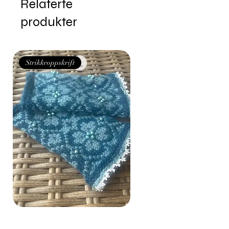
Relaterte
produkter
Strikkeoppskrift
Strikkeoppskrift
Signes pulsvanter