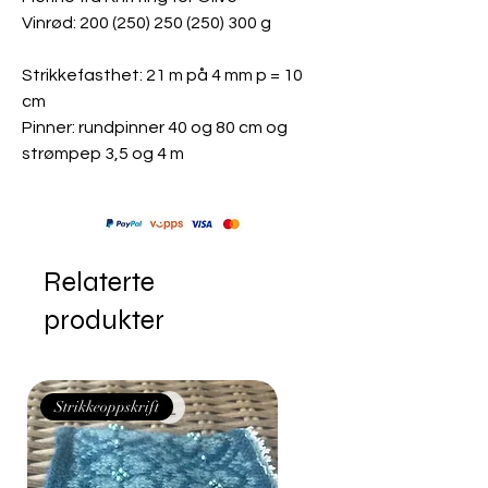
Vinrød: 200 (250) 250 (250) 300 g
Strikkefasthet: 21 m på 4 mm p = 10
cm
Pinner: rundpinner 40 og 80 cm og
strømpep 3,5 og 4 m
Relaterte
produkter
Strikkeoppskrift
Strikkeoppskrift