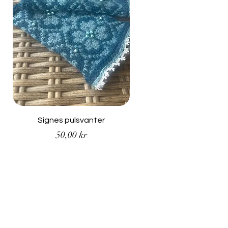
Signes pulsvanter
Pris
50,00 kr
Email
*