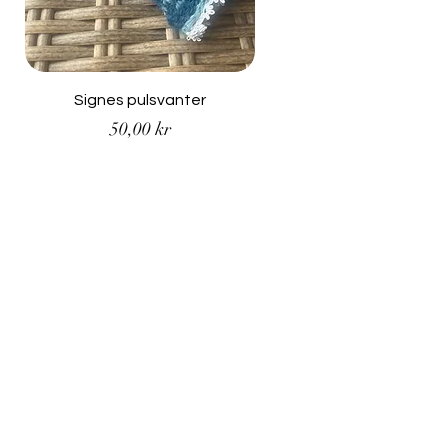
Signes pulsvanter
Pris
50,00 kr
Email
*
Ja, jeg vil ha nyhetsbrev!
*
Send
Nyhetsbrev