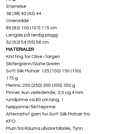
Størrelse
36 (38) 40 (42) 44
Overvidde
85 (93) 100 (107) 115 cm
Lengde på ferdig plagg
52 (53) 54 (55) 56 cm
MATERIALER
Knitting for Olive i fargen
Skifergrønn/Slate Green
Soft Silk Mohair: 125 (150) 150 (150)
175 g
Merino: 250 (250) 300 (300) 350 g
Pinner, kun veiledende, 3,5 og 4 mm
rundpinne ca 60 cm lang, 1
hjelppinne/flettepinne
Alternativt garn for Soft Silk Mohair fra
KFO:
Plum fra Rauma ullvarefabrikk, Tynn