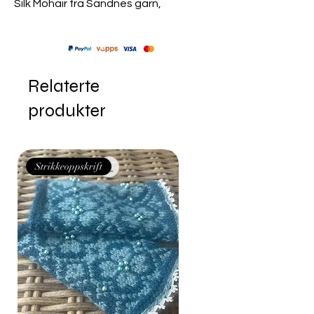
Silk Mohair fra Sandnes garn,
Relaterte
produkter
Strikkeoppskrift
Strikkeoppskrift