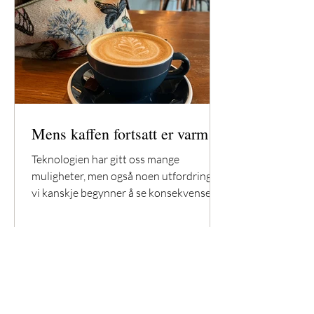
Mens kaffen fortsatt er varm
Teknologien har gitt oss mange
muligheter, men også noen utfordringer
vi kanskje begynner å se konsekvensene
av. Du har kanskje sett dem, paret på
date som sitter og glor ned i hver sin
mobil fremfor å prate med hverandre.
Lærere melder om elever med dårligere
evne til å fokusere, og mange opplever å
bli stresset av å følge med på alt som
skjer - for det skjer jo noe hele tiden!