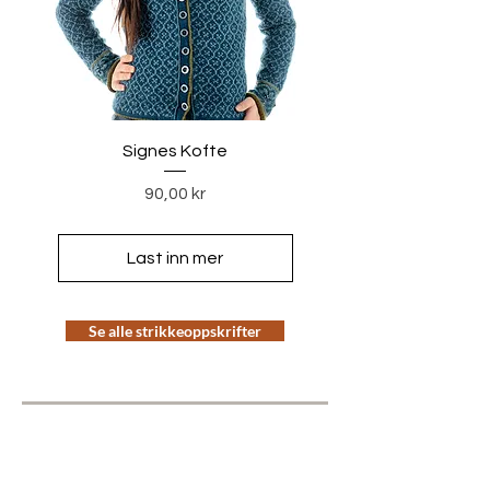
Signes Kofte
Pris
90,00 kr
Last inn mer
Se alle strikkeoppskrifter