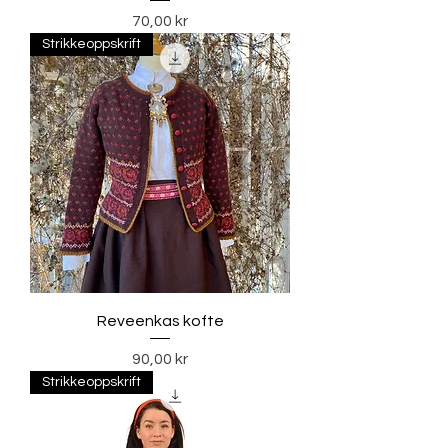
Pris
70,00 kr
Strikkeoppskrift
Reveenkas kofte
Pris
90,00 kr
Strikkeoppskrift