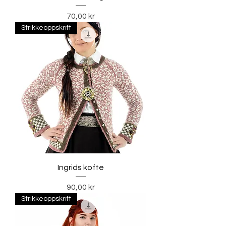
Pris
70,00 kr
Strikkeoppskrift
Ingrids kofte
Pris
90,00 kr
Strikkeoppskrift