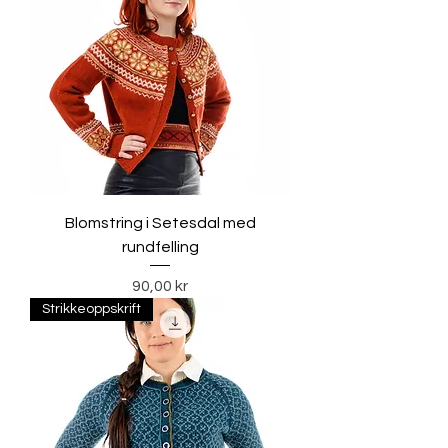
Blomstring i Setesdal med
rundfelling
Pris
90,00 kr
Strikkeoppskrift