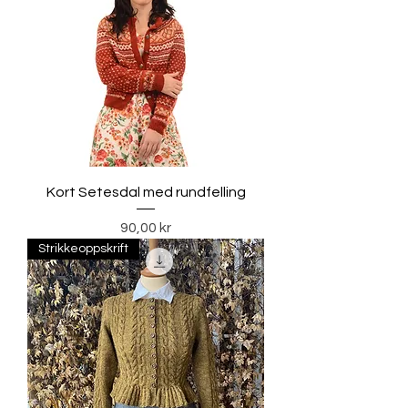
Kort Setesdal med rundfelling
Pris
90,00 kr
Strikkeoppskrift