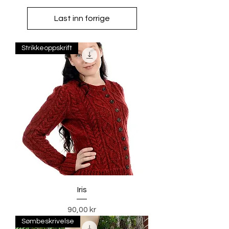
Last inn forrige
Strikkeoppskrift
Iris
Pris
90,00 kr
Sømbeskrivelse