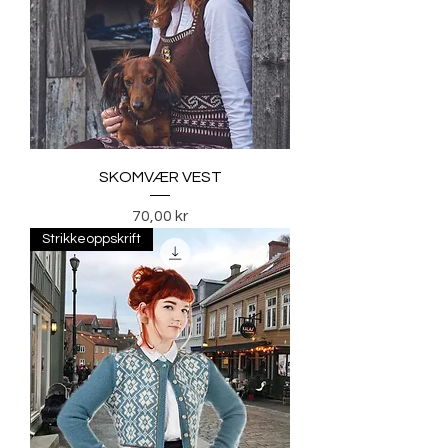
SKOMVÆR VEST
Pris
70,00 kr
Strikkeoppskrift