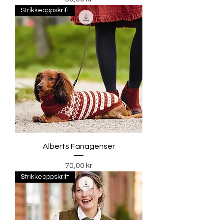
Strikkeoppskrift
Alberts Fanagenser
Pris
70,00 kr
Strikkeoppskrift