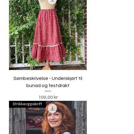
Sømbeskrivelse - Underskjørt til
bunad og festdrakt
Pris
100,00 kr
Strikkeoppskrift