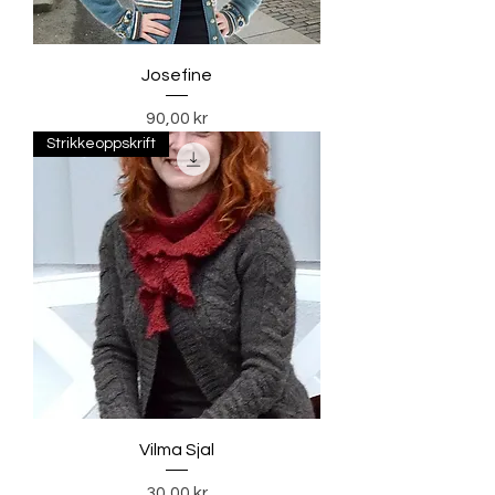
Josefine
Pris
90,00 kr
Strikkeoppskrift
Vilma Sjal
Pris
30,00 kr