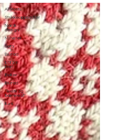
All Posts
Strikkeoppskrifter
Norsk
design
Nyheter
Søm
Bunad
Litt om
livet
Bøker
Bunad
Tekstil og
bærekraft
kurs