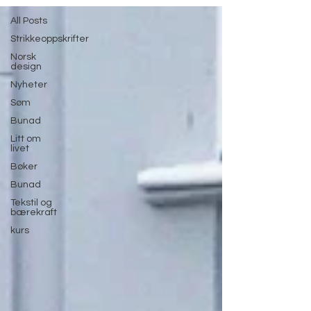
All Posts
Strikkeoppskrifter
Norsk
design
Nyheter
Søm
Bunad
Litt om
livet
Bøker
Bunad
Tekstil og
bærekraft
kurs