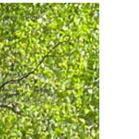
All Posts
Strikkeoppskrifter
Norsk
design
Nyheter
Søm
Bunad
Litt om
livet
Bøker
Bunad
Tekstil og
bærekraft
kurs