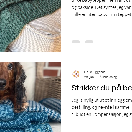
ulike babytepper, men fant ut
og bakside. Det syntes jeg var 
tulle en liten baby inn i tepp
ligger på retten eller vrangen
nok annet å tenke på.
Helle Siggerud
25. jan.
6 min lesing
Strikker du på be
Jeg la nylig ut ut et innlegg o
bestilling, og nevnte i samme i
tilbudt en kompensasjon jeg sy
kompetansen som lå bak arbeid
på dette med kompensasjon som 