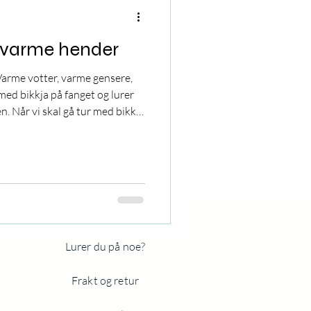
 varme hender
 Varme votter, varme gensere,
 med bikkja på fanget og lurer
en. Når vi skal gå tur med bikkja
s ut som om jeg skal på en
sten av turfølget. Jeg har ennå
ordan broren min og jeg lå
tuen etter lek ute om
esprett kunne være.
Lurer du på noe?
Frakt og retur