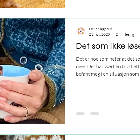
Helle Siggerud
23. nov. 2025
2 min lesing
Det som ikke løs
Det er noe som heter at det so
over. Det har vært en trøst ett
befant meg i en situasjon som i
være bærekraftig over verken k
har en liten god nyhet midt opp