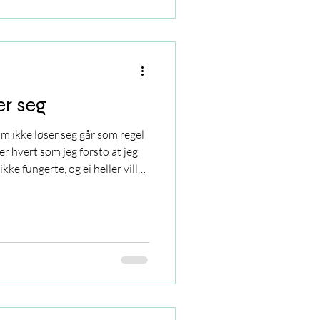
er seg
m ikke løser seg går som regel
er hvert som jeg forsto at jeg
kke fungerte, og ei heller ville
ort eller lengre tid. Men jeg
e i alt dette!