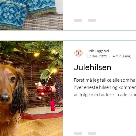
inn på.
Helle Siggerud
22. des. 2025
4 min lesing
Julehilsen
Først må jeg takke alle som ha
hver eneste hilsen og komment
vil følge med videre. Tradisjon
reflektere både over det siste
- eller det som ikke ble.