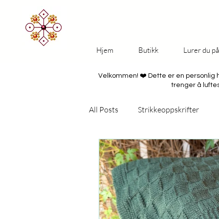
Hjem
Butikk
Lurer du p
Velkommen! ❤️ Dette er en personlig 
trenger å luft
All Posts
Strikkeoppskrifter
Bunad
Tekstil og bærekraft