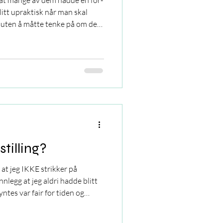
 at mange av dem hadde en for-
litt upraktisk når man skal
et uten å måtte tenke på om det
. Med småfolk er det mer enn
stilling?
m at jeg IKKE strikker på
nnlegg at jeg aldri hadde blitt
ntes var fair for tiden og
et. Jeg fikk noen reaksjoner
jeg har lyst til å gå litt mer