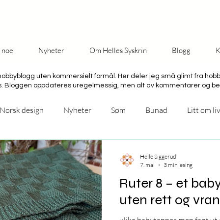
å noe
Nyheter
Om Helles Syskrin
Blogg
K
hobbyblogg uten kommersielt formål. Her deler jeg små glimt fra hob
es. Bloggen oppdateres uregelmessig, men alt av kommentarer og be
Norsk design
Nyheter
Søm
Bunad
Litt om li
kurs
Helle Siggerud
7. mai
3 min lesing
Ruter 8 – et ba
uten rett og vra