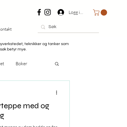
Logg inn
ontakt
byverkstedet, teknikker og tanker som
søk betyr mye.
vet
Bøker
byteppe med og
ng