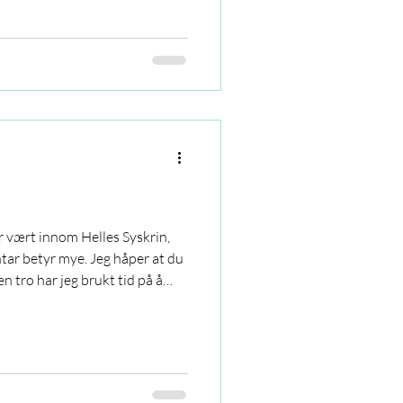
r vært innom Helles Syskrin,
ar betyr mye. Jeg håper at du
en tro har jeg brukt tid på å
 året, men også over alt som ble