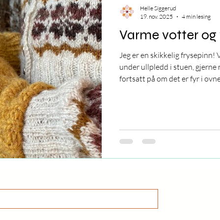
Helle Siggerud
19. nov. 2025
4 min lesing
Varme votter og
Jeg er en skikkelig frysepinn!
under ullpledd i stuen, gjerne
fortsatt på om det er fyr i ovn
om kvelden ser jeg antageligvi
polekspedisjon i forhold til re
minner fra barndommen om hv
med føttene på varmeovnen i s
vinteren. Og hvor vondt negl