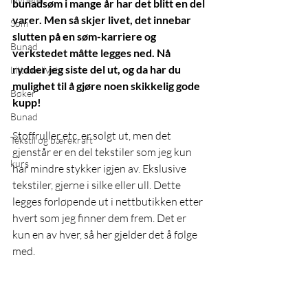
bunadsøm i mange år har det blitt en del 
varer. Men så skjer livet, det innebar 
Søm
slutten på en søm-karriere og 
Bunad
verkstedet måtte legges ned. Nå 
rydder jeg siste del ut, og da har du 
Litt om livet
mulighet til å gjøre noen skikkelig gode 
Bøker
kupp! 
Bunad
Stoffruller etc. er solgt ut, men det  
Tekstil og bærekraft
gjenstår er en del tekstiler som jeg kun 
kurs
har mindre stykker igjen av. Ekslusive 
tekstiler, gjerne i silke eller ull. Dette 
legges forløpende ut i nettbutikken etter 
hvert som jeg finner dem frem. Det er 
kun en av hver, så her gjelder det å følge 
med. 