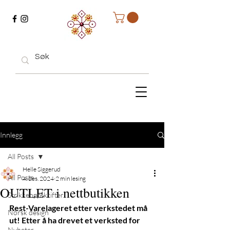
Innlegg
All Posts
Helle Siggerud
All Posts
4. des. 2024
2 min lesing
OUTLET i nettbutikken
Strikkeoppskrifter
Rest-Varelageret etter verkstedet må 
Norsk design
ut! Etter å ha drevet et verksted for 
Nyheter