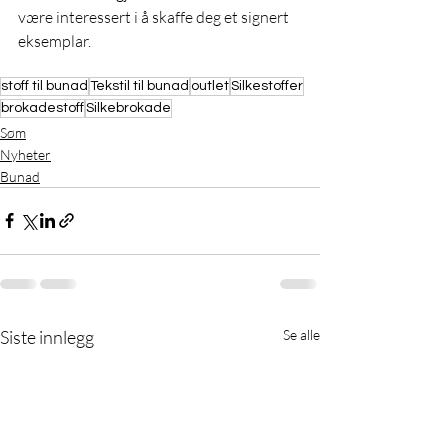
være interessert i å skaffe deg et signert 
eksemplar.
stoff til bunad
Tekstil til bunad
outlet
Silkestoffer
brokadestoff
Silkebrokade
Søm
Nyheter
Bunad
Siste innlegg
Se alle